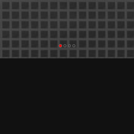
[ Consolas
Retro
]