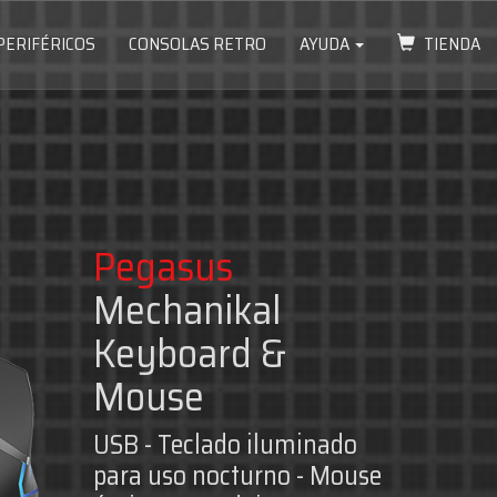
PERIFÉRICOS
CONSOLAS RETRO
AYUDA
TIENDA
g
Headset
zado. Orejeras envolventes y
 incorporado.