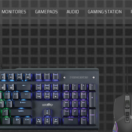
MONITORES
GAMEPADS
AUDIO
GAMING STATION
Gamin
Metal anodi
micorofono